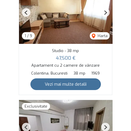
Previous
Next
1
/
9
Harta
Studio - 38 mp
47,500 €
Apartament cu 2 camere de vânzare
Colentina, Bucuresti
38 mp
1969
Vezi mai multe detalii
Exclusivitate
Previous
Next