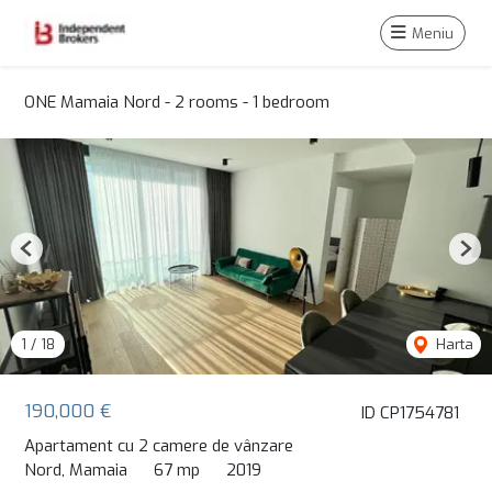
Meniu
ONE Mamaia Nord - 2 rooms - 1 bedroom
Previous
Nex
1
/
18
Harta
190,000 €
ID CP1754781
Apartament cu 2 camere de vânzare
Nord, Mamaia
67 mp
2019