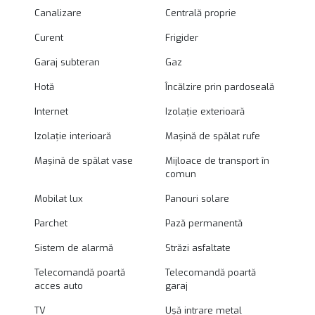
Canalizare
Centrală proprie
Curent
Frigider
Garaj subteran
Gaz
Hotă
Încălzire prin pardoseală
Internet
Izolație exterioară
Izolație interioară
Mașină de spălat rufe
Mașină de spălat vase
Mijloace de transport în
comun
Mobilat lux
Panouri solare
Parchet
Pază permanentă
Sistem de alarmă
Străzi asfaltate
Telecomandă poartă
Telecomandă poartă
acces auto
garaj
TV
Ușă intrare metal