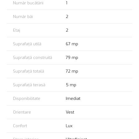
Număr bucătării
1
Număr băi
2
Etaj
2
Suprafață utilă
67 mp
Suprafață construită
79 mp
Suprafață totală
72 mp
Suprafață terasă
5 mp
Disponibilitate
Imediat
Orientare
Vest
Confort
Lux