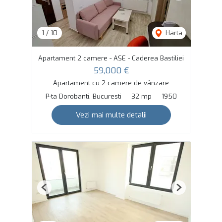
1
/
10
Harta
Apartament 2 camere - ASE - Caderea Bastiliei
59,000 €
Apartament cu 2 camere de vânzare
P-ta Dorobanti, Bucuresti
32 mp
1950
Vezi mai multe detalii
Previous
Next