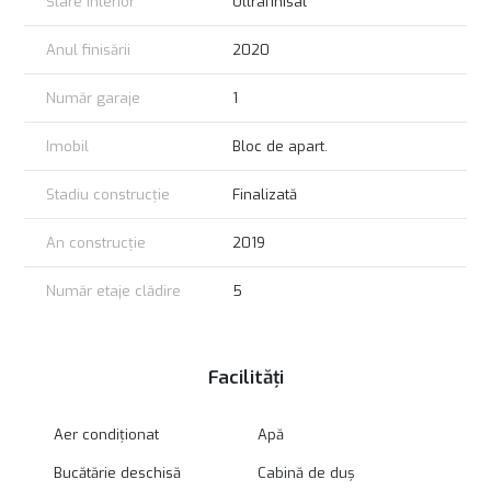
Stare interior
Ultrafinisat
Anul finisării
2020
Număr garaje
1
Imobil
Bloc de apart.
Stadiu construcție
Finalizată
An construcție
2019
Număr etaje clădire
5
Facilități
Aer condiționat
Apă
Bucătărie deschisă
Cabină de duș