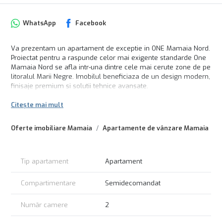
WhatsApp
Facebook
Va prezentam un apartament de exceptie in ONE Mamaia Nord.
Proiectat pentru a raspunde celor mai exigente standarde One
Mamaia Nord se afla intr-una dintre cele mai cerute zone de pe
litoralul Marii Negre. Imobilul beneficiaza de un design modern,
finisaje premium si solutii tehnice avansate.
Loc parcare subterana 19.000Eur + TVA
Citește mai mult
Oferte imobiliare Mamaia
Apartamente de vânzare Mamaia
Tip apartament
Apartament
Compartimentare
Semidecomandat
Număr camere
2