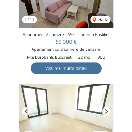
1
/
10
Harta
Apartament 2 camere - ASE - Caderea Bastiliei
59,000 €
Apartament cu 2 camere de vânzare
P-ta Dorobanti, Bucuresti
32 mp
1950
Vezi mai multe detalii
Previous
Next