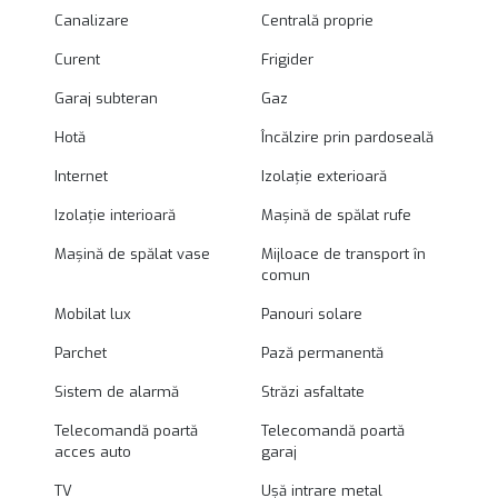
Canalizare
Centrală proprie
Curent
Frigider
Garaj subteran
Gaz
Hotă
Încălzire prin pardoseală
Internet
Izolație exterioară
Izolație interioară
Mașină de spălat rufe
Mașină de spălat vase
Mijloace de transport în
comun
Mobilat lux
Panouri solare
Parchet
Pază permanentă
Sistem de alarmă
Străzi asfaltate
Telecomandă poartă
Telecomandă poartă
acces auto
garaj
TV
Ușă intrare metal