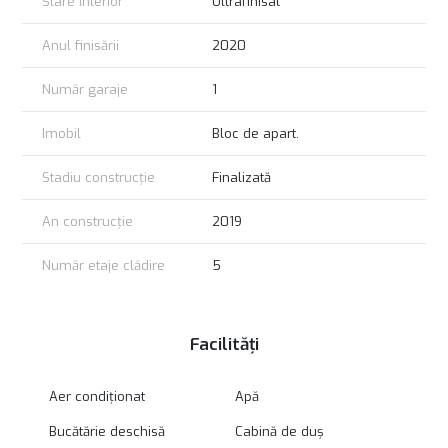
Stare interior
Ultrafinisat
Anul finisării
2020
Număr garaje
1
Imobil
Bloc de apart.
Stadiu construcție
Finalizată
An construcție
2019
Număr etaje clădire
5
Facilități
Aer condiționat
Apă
Bucătărie deschisă
Cabină de duș