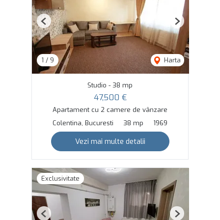
Previous
Next
1
/
9
Harta
Studio - 38 mp
47,500 €
Apartament cu 2 camere de vânzare
Colentina, Bucuresti
38 mp
1969
Vezi mai multe detalii
Exclusivitate
Previous
Next