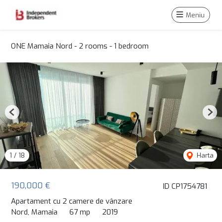
Meniu
ONE Mamaia Nord - 2 rooms - 1 bedroom
Previous
Nex
1
/
18
Harta
190,000 €
ID CP1754781
Apartament cu 2 camere de vânzare
Nord, Mamaia
67 mp
2019