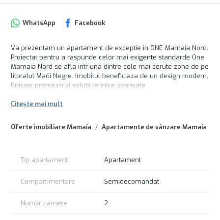
WhatsApp
Facebook
Va prezentam un apartament de exceptie in ONE Mamaia Nord.
Proiectat pentru a raspunde celor mai exigente standarde One
Mamaia Nord se afla intr-una dintre cele mai cerute zone de pe
litoralul Marii Negre. Imobilul beneficiaza de un design modern,
finisaje premium si solutii tehnice avansate.
Loc parcare subterana 19.000Eur + TVA
Citește mai mult
Oferte imobiliare Mamaia
Apartamente de vânzare Mamaia
Tip apartament
Apartament
Compartimentare
Semidecomandat
Număr camere
2