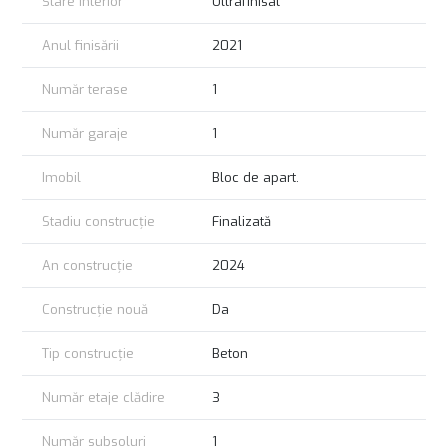
Stare interior
Ultrafinisat
Anul finisării
2021
Număr terase
1
Număr garaje
1
Imobil
Bloc de apart.
Stadiu construcție
Finalizată
An construcție
2024
Construcție nouă
Da
Tip construcție
Beton
Număr etaje clădire
3
Număr subsoluri
1