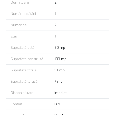
Dormitoare
2
Este la prima inchiriere, amenajat cu finisaje premium, utilat cu
electrocasnice de ultima generatie, cu aer conditionat in fiecare
Număr bucătării
1
camera, parchet din lemn triplustratificat, centrala proprie,
incalzire in pardoseala, ferestre mari astfel incat apartamentul
este foarte luminos pe tot parcursul zilei.
Număr băi
2
Cele două băi sunt si ele realizate cu finisaje premium care
preiau stilul modern pe care îl regăsim în întregul design.
Etaj
1
Va asteptam cu drag sa descoperiti si celelalte beneficii ale
Suprafață utilă
80 mp
acestui minunat imobil!
Suprafață construită
103 mp
Suprafață totală
87 mp
Suprafață terasă
7 mp
Disponibilitate
Imediat
Confort
Lux