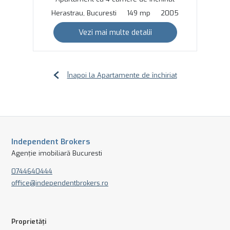
Herastrau, Bucuresti
149 mp
2005
Vezi mai multe detalii
Înapoi la Apartamente de închiriat
Independent Brokers
Agenție imobiliară Bucuresti
0744640444
office@independentbrokers.ro
Proprietăți