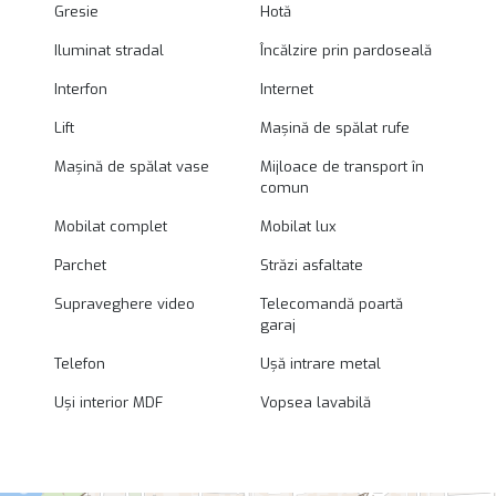
Gresie
Hotă
Iluminat stradal
Încălzire prin pardoseală
Interfon
Internet
Lift
Mașină de spălat rufe
Mașină de spălat vase
Mijloace de transport în
comun
Mobilat complet
Mobilat lux
Parchet
Străzi asfaltate
Supraveghere video
Telecomandă poartă
garaj
Telefon
Ușă intrare metal
Uși interior MDF
Vopsea lavabilă