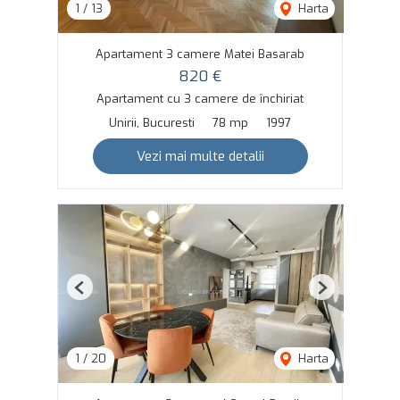
1
/
13
Harta
Apartament 3 camere Matei Basarab
820 €
Apartament cu 3 camere de închiriat
Unirii, Bucuresti
78 mp
1997
Vezi mai multe detalii
Previous
Next
1
/
20
Harta