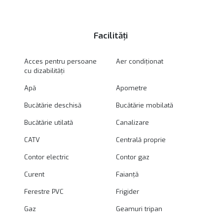
Facilități
Acces pentru persoane
Aer condiționat
cu dizabilități
Apă
Apometre
Bucătărie deschisă
Bucătărie mobilată
Bucătărie utilată
Canalizare
CATV
Centrală proprie
Contor electric
Contor gaz
Curent
Faianță
Ferestre PVC
Frigider
Gaz
Geamuri tripan