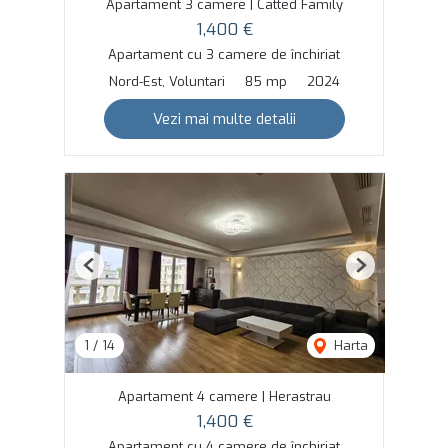
Apartament 3 camere | Catted Family
1,400 €
Apartament cu 3 camere de închiriat
Nord-Est, Voluntari
85 mp
2024
Vezi mai multe detalii
Previous
Next
1
/
14
Harta
Apartament 4 camere | Herastrau
1,400 €
Apartament cu 4 camere de închiriat