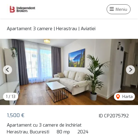
Meniu
Apartament 3 camere | Herastrau | Aviatiei
Previous
Nex
1
/
13
Harta
1,500 €
ID CP2075792
Apartament cu 3 camere de închiriat
Herastrau, Bucuresti
80 mp
2024