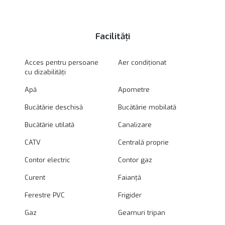
Facilități
Acces pentru persoane
Aer condiționat
cu dizabilități
Apă
Apometre
Bucătărie deschisă
Bucătărie mobilată
Bucătărie utilată
Canalizare
CATV
Centrală proprie
Contor electric
Contor gaz
Curent
Faianță
Ferestre PVC
Frigider
Gaz
Geamuri tripan