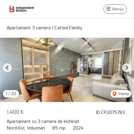
Meniu
Apartament 3 camere | Catted Family
Previous
Nex
1
/
20
Harta
1,400 €
ID CP2075783
Apartament cu 3 camere de închiriat
Nord-Est, Voluntari
85 mp
2024