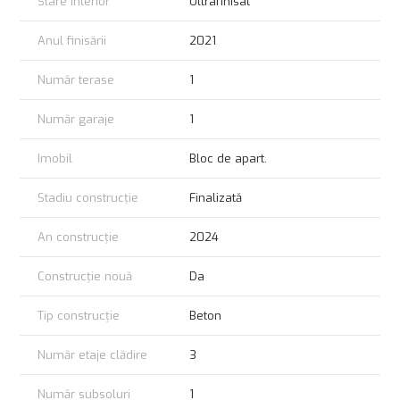
Stare interior
Ultrafinisat
Anul finisării
2021
Număr terase
1
Număr garaje
1
Imobil
Bloc de apart.
Stadiu construcție
Finalizată
An construcție
2024
Construcție nouă
Da
Tip construcție
Beton
Număr etaje clădire
3
Număr subsoluri
1