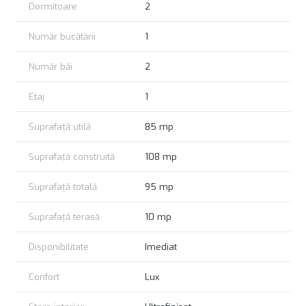
Dormitoare
2
to the city center and other parts of Bucharest. This apartment
is perfect for families or professionals seeking a comfortable
and elegant home in a quiet yet accessible part of the city.
Număr bucătării
1
Don’t miss the opportunity to experience the perfect blend of
modern living and natural beauty.
Număr băi
2
Etaj
1
Suprafață utilă
85 mp
Suprafață construită
108 mp
Suprafață totală
95 mp
Suprafață terasă
10 mp
Disponibilitate
Imediat
Confort
Lux