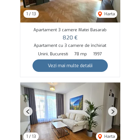
1
/
13
Harta
Apartament 3 camere Matei Basarab
820 €
Apartament cu 3 camere de închiriat
Unirii, Bucuresti
78 mp
1997
Vezi mai multe detalii
Previous
Next
1
/
13
Harta