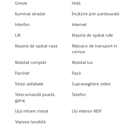
Gresie
Hotă
Iluminat stradal
Încălzire prin pardoseală
Interfon
Internet
Lift
Mașină de spălat rufe
Mașină de spălat vase
Mijloace de transport în
comun
Mobilat complet
Mobilat lux
Parchet
Pază
Străzi asfaltate
Supraveghere video
Telecomandă poartă
Telefon
garaj
Ușă intrare metal
Uși interior MDF
Vopsea lavabilă