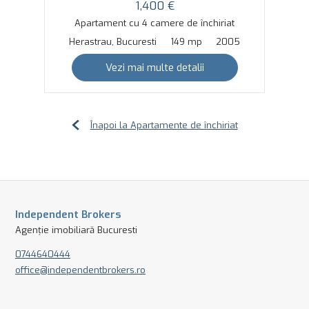
1,400 €
Apartament cu 4 camere de închiriat
Herastrau, Bucuresti
149 mp
2005
Vezi mai multe detalii
Înapoi la Apartamente de închiriat
Independent Brokers
Agenție imobiliară Bucuresti
0744640444
office@independentbrokers.ro