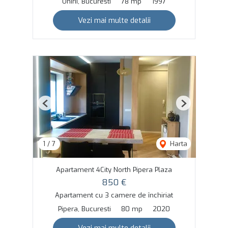
Unirii, Bucuresti
78 mp
1997
Vezi mai multe detalii
Previous
Next
1
/
7
Harta
Apartament 4City North Pipera Plaza
850 €
Apartament cu 3 camere de închiriat
Pipera, Bucuresti
80 mp
2020