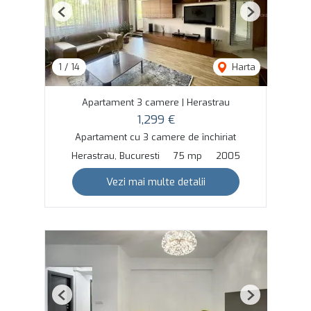
Previous
Next
1
/
14
Harta
Apartament 3 camere | Herastrau
1,299 €
Apartament cu 3 camere de închiriat
Herastrau, Bucuresti
75 mp
2005
Vezi mai multe detalii
Previous
Next