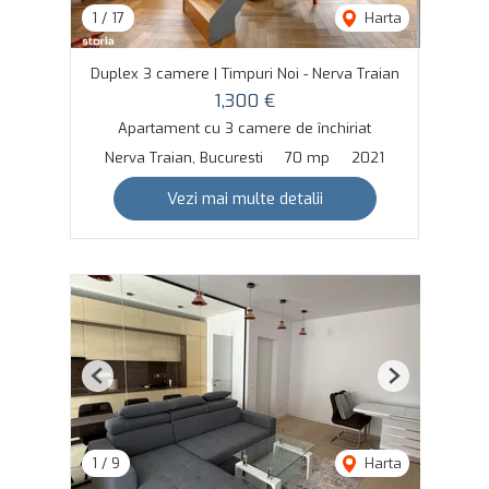
1
/
17
Harta
Duplex 3 camere | Timpuri Noi - Nerva Traian
1,300 €
Apartament cu 3 camere de închiriat
Nerva Traian, Bucuresti
70 mp
2021
Vezi mai multe detalii
Previous
Next
1
/
9
Harta