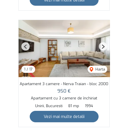
Vezi mai multe detalii
Previous
Next
1
/
17
Harta
Apartament 3 camere - Nerva Traian - bloc 2000
950 €
Apartament cu 3 camere de închiriat
Unirii, Bucuresti
81 mp
1994
Vezi mai multe detalii