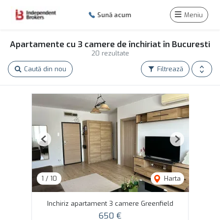
Sună acum
Meniu
Apartamente cu 3 camere de închiriat în Bucuresti
20 rezultate
Caută din nou
Filtrează
Previous
Next
1
/
10
Harta
Inchiriz apartament 3 camere Greenfield
650 €