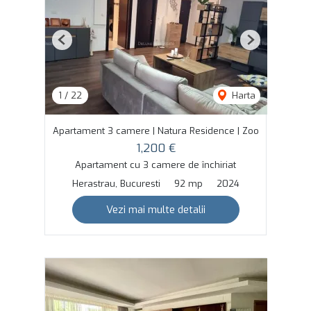
Previous
Next
1
/
22
Harta
Apartament 3 camere | Natura Residence | Zoo
1,200 €
Apartament cu 3 camere de închiriat
Herastrau, Bucuresti
92 mp
2024
Vezi mai multe detalii