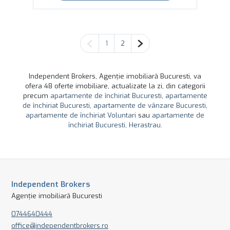
Pagina anterioară
Pagina următoare
1
2
Independent Brokers, Agenție imobiliară Bucuresti, va
ofera 48 oferte imobiliare, actualizate la zi, din categorii
precum
apartamente de închiriat Bucuresti
,
apartamente
de închiriat Bucuresti
,
apartamente de vânzare Bucuresti
,
apartamente de închiriat Voluntari
sau
apartamente de
închiriat Bucuresti, Herastrau
.
Independent Brokers
Agenție imobiliară Bucuresti
0744640444
office@independentbrokers.ro