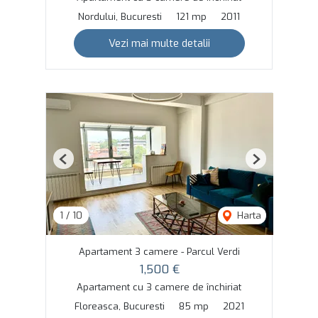
Nordului, Bucuresti
121 mp
2011
Vezi mai multe detalii
Previous
Next
1
/
10
Harta
Apartament 3 camere - Parcul Verdi
1,500 €
Apartament cu 3 camere de închiriat
Floreasca, Bucuresti
85 mp
2021