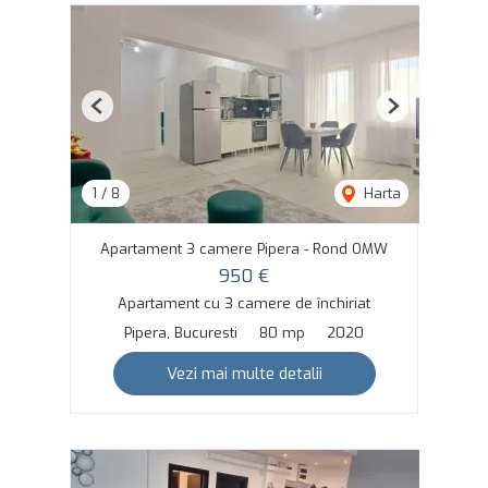
Previous
Next
1
/
8
Harta
Apartament 3 camere Pipera - Rond OMW
950 €
Apartament cu 3 camere de închiriat
Pipera, Bucuresti
80 mp
2020
Vezi mai multe detalii