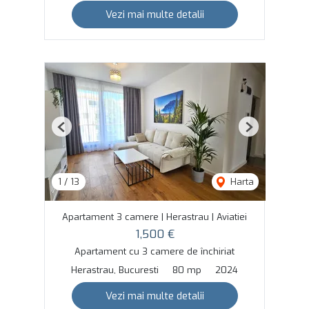
Vezi mai multe detalii
Previous
Next
1
/
13
Harta
Apartament 3 camere | Herastrau | Aviatiei
1,500 €
Apartament cu 3 camere de închiriat
Herastrau, Bucuresti
80 mp
2024
Vezi mai multe detalii