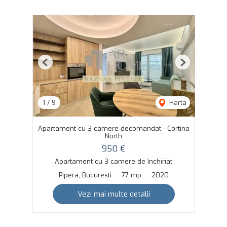
Previous
Next
1
/
9
Harta
Apartament cu 3 camere decomandat - Cortina
North
950 €
Apartament cu 3 camere de închiriat
Pipera, Bucuresti
77 mp
2020
Vezi mai multe detalii