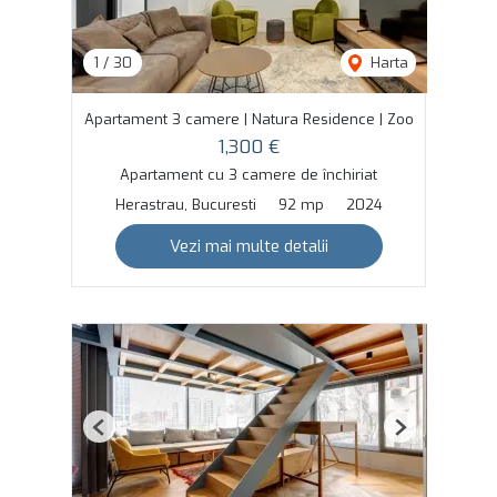
1
/
30
Harta
Apartament 3 camere | Natura Residence | Zoo
1,300 €
Apartament cu 3 camere de închiriat
Herastrau, Bucuresti
92 mp
2024
Vezi mai multe detalii
Previous
Next