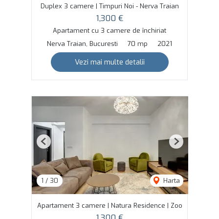
Duplex 3 camere | Timpuri Noi - Nerva Traian
1,300 €
Apartament cu 3 camere de închiriat
Nerva Traian, Bucuresti
70 mp
2021
Vezi mai multe detalii
Previous
Next
1
/
30
Harta
Apartament 3 camere | Natura Residence | Zoo
1,300 €