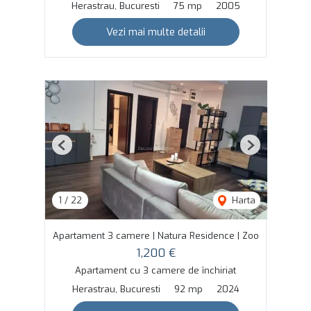
Herastrau, Bucuresti
75 mp
2005
Vezi mai multe detalii
Previous
Next
1
/
22
Harta
Apartament 3 camere | Natura Residence | Zoo
1,200 €
Apartament cu 3 camere de închiriat
Herastrau, Bucuresti
92 mp
2024