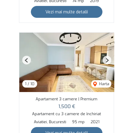
Aviatiei, Bucuresti
74 mp
2019
Vezi mai multe detalii
Previous
Next
1
/
10
Harta
Apartament 3 camere | Premium
1,500 €
Apartament cu 3 camere de închiriat
Aviatiei, Bucuresti
95 mp
2021