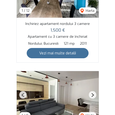
1
/
12
Harta
Inchiriez apartament nordului 3 camere
1,500 €
Apartament cu 3 camere de închiriat
Nordului, Bucuresti
121 mp
2011
Vezi mai multe detalii
Previous
Next