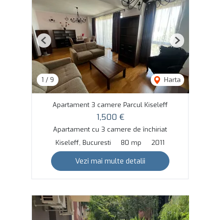
Previous
Next
1
/
9
Harta
Apartament 3 camere Parcul Kiseleff
1,500 €
Apartament cu 3 camere de închiriat
Kiseleff, Bucuresti
80 mp
2011
Vezi mai multe detalii