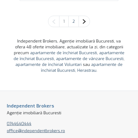
Pagina anterioară
Pagina următoare
1
2
Independent Brokers, Agenție imobiliară Bucuresti, va
ofera 48 oferte imobiliare, actualizate la zi, din categorii
precum
apartamente de închiriat Bucuresti
,
apartamente
de închiriat Bucuresti
,
apartamente de vânzare Bucuresti
,
apartamente de închiriat Voluntari
sau
apartamente de
închiriat Bucuresti, Herastrau
.
Independent Brokers
Agenție imobiliară Bucuresti
0744640444
office@independentbrokers.ro