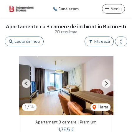
Sună acum
Meniu
Apartamente cu 3 camere de închiriat în Bucuresti
20 rezultate
Caută din nou
Filtrează
Previous
Next
1
/
14
Harta
Apartament 3 camere | Premium
1,785 €