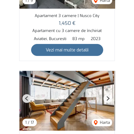
1
/
9
Harta
Apartament 3 camere | Nusco City
1,450 €
Apartament cu 3 camere de închiriat
Aviatiei, Bucuresti
83 mp
2023
Vezi mai multe detalii
Previous
Next
1
/
17
Harta