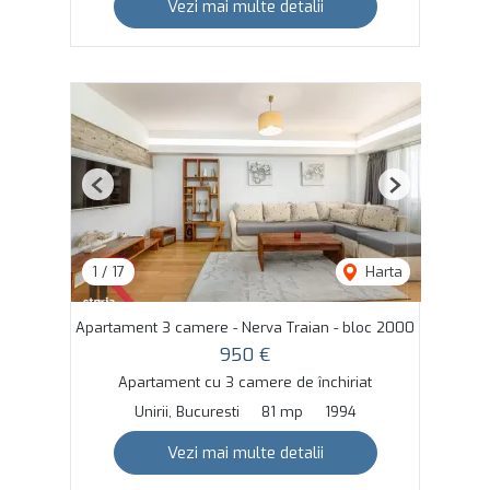
Vezi mai multe detalii
Previous
Next
1
/
17
Harta
Apartament 3 camere - Nerva Traian - bloc 2000
950 €
Apartament cu 3 camere de închiriat
Unirii, Bucuresti
81 mp
1994
Vezi mai multe detalii