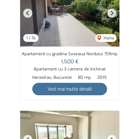
Previous
Next
1
/
16
Harta
Apartament cu gradina Soseaua Nordului 159mp
1,500 €
Apartament cu 3 camere de închiriat
Herastrau, Bucuresti
80 mp
2015
Vezi mai multe detalii