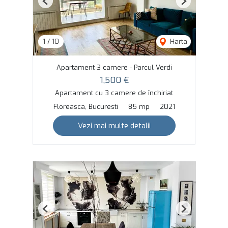
Previous
Next
1
/
10
Harta
Apartament 3 camere - Parcul Verdi
1,500 €
Apartament cu 3 camere de închiriat
Floreasca, Bucuresti
85 mp
2021
Vezi mai multe detalii
Previous
Next