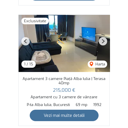
Exclusivitate
Previous
Next
1
/
15
Harta
Apartament 3 camere Piață Alba Iulia | Terasa
40mp
215,000 €
Apartament cu 3 camere de vânzare
P-ta Alba Iulia, Bucuresti
69 mp
1992
Vezi mai multe detalii