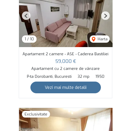
Previous
Next
1
/
10
Harta
Apartament 2 camere - ASE - Caderea Bastiliei
59,000 €
Apartament cu 2 camere de vânzare
P-ta Dorobanti, Bucuresti
32 mp
1950
Vezi mai multe detalii
Exclusivitate