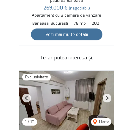
pădurea Băneasa
269,000 €
(negociabil)
Apartament cu 3 camere de vânzare
Baneasa, Bucuresti
78 mp
2021
Vezi mai multe detalii
Te-ar putea interesa și:
Exclusivitate
Previous
Next
1
/
10
Harta