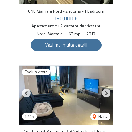
ONE Mamaia Nord - 2 rooms - 1 bedroom
190,000 €
Apartament cu 2 camere de vânzare
Nord, Mamaia
67 mp
2019
Vezi mai multe detalii
Exclusivitate
Previous
Next
1
/
15
Harta
Apartament 3 camere Piață Alba Iulia | Terasa