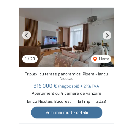
Previous
Next
1
/
28
Harta
Triplex, cu terase panoramice, Pipera - Iancu
Nicolae
316,000 €
(negociabil) + 21% TVA
Apartament cu 4 camere de vânzare
Iancu Nicolae, Bucuresti
131 mp
2023
Vezi mai multe detalii