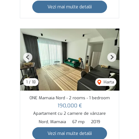
Vezi mai multe detalii
Previous
Next
1
/
18
Harta
ONE Mamaia Nord - 2 rooms - 1 bedroom
190,000 €
Apartament cu 2 camere de vânzare
Nord, Mamaia
67 mp
2019
Vezi mai multe detalii