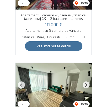
1
/
19
Harta
Apartament 3 camere – Șoseaua Ștefan cel
Mare – etaj 6/7 – 2 balcoane – luminos
111,000 €
Apartament cu 3 camere de vânzare
Stefan cel Mare, Bucuresti
58 mp
1960
Vezi mai multe detalii
Previous
Next
1
/
18
Harta