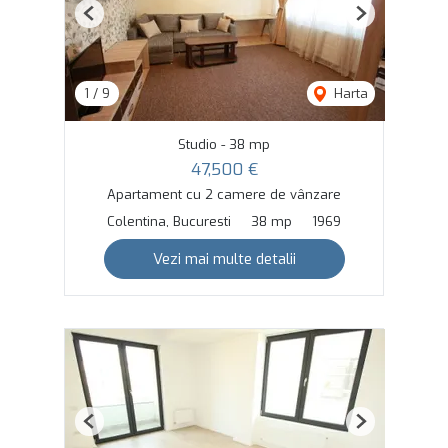
Previous
Next
1
/
9
Harta
Studio - 38 mp
47,500 €
Apartament cu 2 camere de vânzare
Colentina, Bucuresti
38 mp
1969
Vezi mai multe detalii
Previous
Next