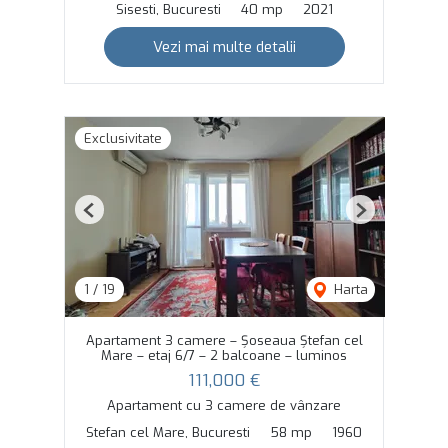
Sisesti, Bucuresti
40 mp
2021
Vezi mai multe detalii
Exclusivitate
Previous
Next
1
/
19
Harta
Apartament 3 camere – Șoseaua Ștefan cel
Mare – etaj 6/7 – 2 balcoane – luminos
111,000 €
Apartament cu 3 camere de vânzare
Stefan cel Mare, Bucuresti
58 mp
1960