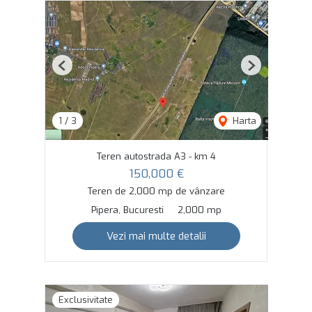
Previous
Next
1
/
3
Harta
Teren autostrada A3 - km 4
150,000 €
Teren de 2,000 mp de vânzare
Pipera, Bucuresti
2,000 mp
Vezi mai multe detalii
Exclusivitate