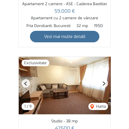
Apartament 2 camere - ASE - Caderea Bastiliei
59,000 €
Apartament cu 2 camere de vânzare
P-ta Dorobanti, Bucuresti
32 mp
1950
Vezi mai multe detalii
Exclusivitate
Previous
Next
1
/
9
Harta
Studio - 38 mp
47,500 €