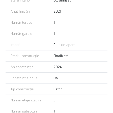
Stare interior
Ultrafinisat
Anul finisării
2021
Număr terase
1
Număr garaje
1
Imobil
Bloc de apart.
Stadiu construcție
Finalizată
An construcție
2024
Construcție nouă
Da
Tip construcție
Beton
Număr etaje clădire
3
Număr subsoluri
1