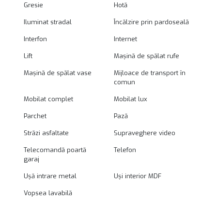
Gresie
Hotă
Iluminat stradal
Încălzire prin pardoseală
Interfon
Internet
Lift
Mașină de spălat rufe
Mașină de spălat vase
Mijloace de transport în
comun
Mobilat complet
Mobilat lux
Parchet
Pază
Străzi asfaltate
Supraveghere video
Telecomandă poartă
Telefon
garaj
Ușă intrare metal
Uși interior MDF
Vopsea lavabilă