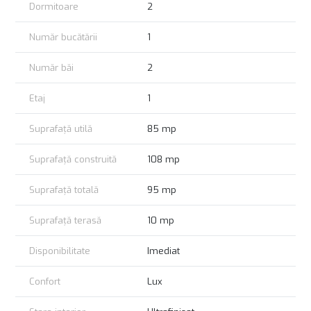
Dormitoare
2
to the city center and other parts of Bucharest. This apartment
is perfect for families or professionals seeking a comfortable
and elegant home in a quiet yet accessible part of the city.
Număr bucătării
1
Don’t miss the opportunity to experience the perfect blend of
modern living and natural beauty.
Număr băi
2
Etaj
1
Suprafață utilă
85 mp
Suprafață construită
108 mp
Suprafață totală
95 mp
Suprafață terasă
10 mp
Disponibilitate
Imediat
Confort
Lux