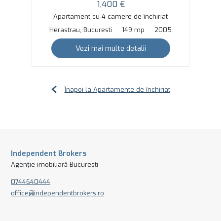
1,400 €
Apartament cu 4 camere de închiriat
Herastrau, Bucuresti
149 mp
2005
Vezi mai multe detalii
Înapoi la Apartamente de închiriat
Independent Brokers
Agenție imobiliară Bucuresti
0744640444
office@independentbrokers.ro