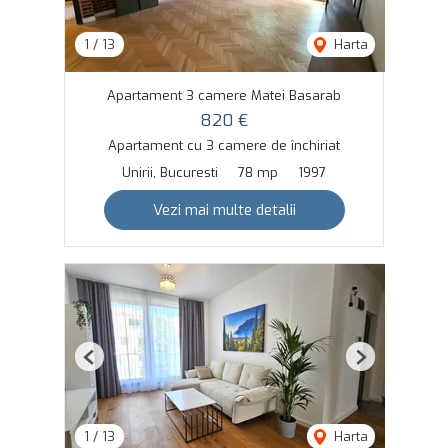
1
/
13
Harta
Apartament 3 camere Matei Basarab
820 €
Apartament cu 3 camere de închiriat
Unirii, Bucuresti
78 mp
1997
Vezi mai multe detalii
Previous
Next
1
/
13
Harta