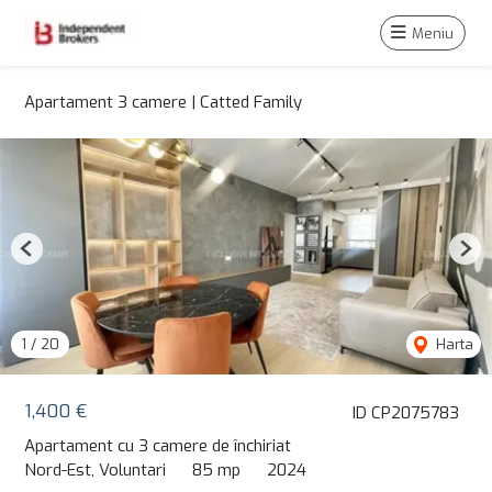
Meniu
Apartament 3 camere | Catted Family
Previous
Nex
1
/
20
Harta
1,400 €
ID CP2075783
Apartament cu 3 camere de închiriat
Nord-Est, Voluntari
85 mp
2024