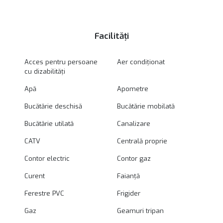
Facilități
Acces pentru persoane
Aer condiționat
cu dizabilități
Apă
Apometre
Bucătărie deschisă
Bucătărie mobilată
Bucătărie utilată
Canalizare
CATV
Centrală proprie
Contor electric
Contor gaz
Curent
Faianță
Ferestre PVC
Frigider
Gaz
Geamuri tripan