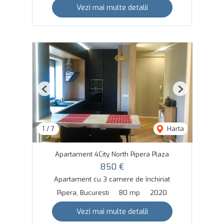
Vezi mai multe detalii
Previous
Next
1
/
7
Harta
Apartament 4City North Pipera Plaza
850 €
Apartament cu 3 camere de închiriat
Pipera, Bucuresti
80 mp
2020
Vezi mai multe detalii