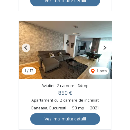
Vezi mai multe detalii
Previous
Next
1
/
12
Harta
Aviatiei -2 camere - 64mp
850 €
Apartament cu 2 camere de închiriat
Baneasa, Bucuresti
58 mp
2021
Vezi mai multe detalii