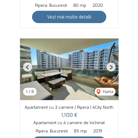
Pipera, Bucuresti
80 mp
2020
Vezi mai multe detalii
Previous
Next
1
/
8
Harta
Apartament cu 3 camere | Pipera | 4City North
1,100 €
Apartament cu 4 camere de închiriat
Pipera, Bucuresti
85 mp
2019