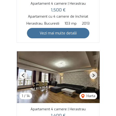
Apartament 4 camere | Herastrau
1,500 €
Apartament cu 4 camere de închiriat
Herastrau, Bucuresti
103 mp
2013
Vezi mai multe detalii
Previous
Next
1
/
14
Harta
Apartament 4 camere | Herastrau
1,400 €