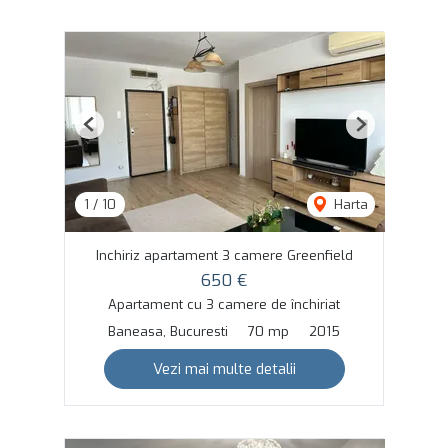
Previous
Next
1
/
10
Harta
Inchiriz apartament 3 camere Greenfield
650 €
Apartament cu 3 camere de închiriat
Baneasa, Bucuresti
70 mp
2015
Vezi mai multe detalii