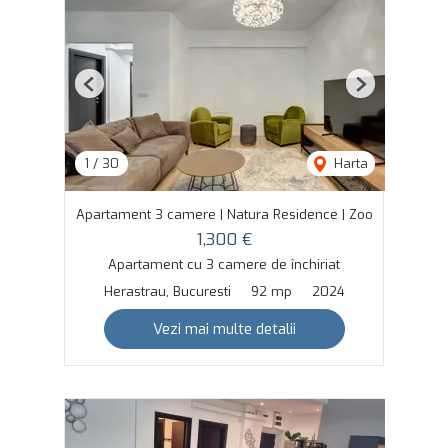
Previous
Next
1
/
30
Harta
Apartament 3 camere | Natura Residence | Zoo
1,300 €
Apartament cu 3 camere de închiriat
Herastrau, Bucuresti
92 mp
2024
Vezi mai multe detalii