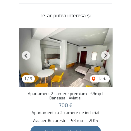
Te-ar putea interesa și:
Previous
Next
1
/
9
Harta
Apartament 2 camere premium - 69mp |
Baneasa | Aviatiei
700 €
Apartament cu 2 camere de închiriat
Aviatiei, Bucuresti
58 mp
2015