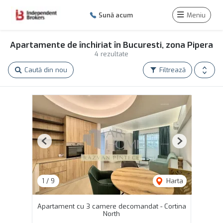
Sună acum
Meniu
Apartamente de închiriat în Bucuresti, zona Pipera
4 rezultate
Caută din nou
Filtrează
Previous
Next
1
/
9
Harta
Apartament cu 3 camere decomandat - Cortina
North