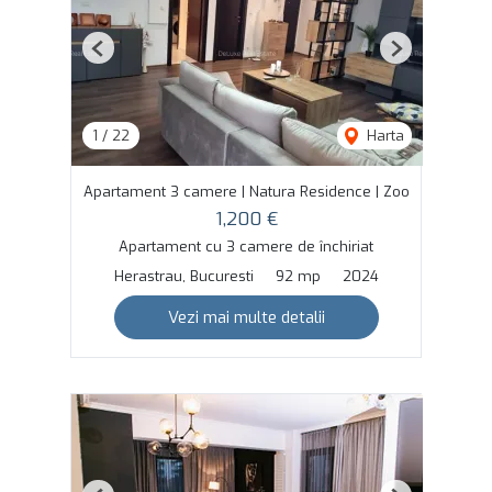
Previous
Next
1
/
22
Harta
Apartament 3 camere | Natura Residence | Zoo
1,200 €
Apartament cu 3 camere de închiriat
Herastrau, Bucuresti
92 mp
2024
Vezi mai multe detalii