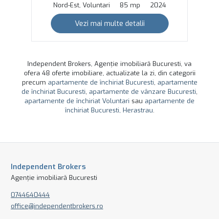
Nord-Est, Voluntari
85 mp
2024
Vezi mai multe detalii
Independent Brokers, Agenție imobiliară Bucuresti, va
ofera 48 oferte imobiliare, actualizate la zi, din categorii
precum
apartamente de închiriat Bucuresti
,
apartamente
de închiriat Bucuresti
,
apartamente de vânzare Bucuresti
,
apartamente de închiriat Voluntari
sau
apartamente de
închiriat Bucuresti, Herastrau
.
Independent Brokers
Agenție imobiliară Bucuresti
0744640444
office@independentbrokers.ro