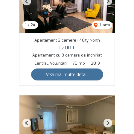
Previous
Next
1
/
24
Harta
Apartament 3 camere | 4City North
1,200 €
Apartament cu 3 camere de închiriat
Central, Voluntari
70 mp
2019
Vezi mai multe detalii
Previous
Next