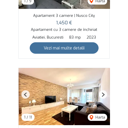
1
/
9
Harta
Apartament 3 camere | Nusco City
1,450 €
Apartament cu 3 camere de închiriat
Aviatiei, Bucuresti
83 mp
2023
Vezi mai multe detalii
Previous
Next
1
/
11
Harta