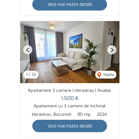
Vezi mai multe detalii
Previous
Next
1
/
13
Harta
Apartament 3 camere | Herastrau | Aviatiei
1,500 €
Apartament cu 3 camere de închiriat
Herastrau, Bucuresti
80 mp
2024
Vezi mai multe detalii