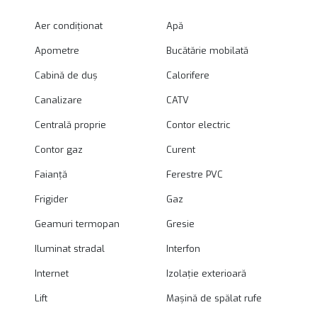
Aer condiționat
Apă
Apometre
Bucătărie mobilată
Cabină de duș
Calorifere
Canalizare
CATV
Centrală proprie
Contor electric
Contor gaz
Curent
Faianță
Ferestre PVC
Frigider
Gaz
Geamuri termopan
Gresie
Iluminat stradal
Interfon
Internet
Izolație exterioară
Lift
Mașină de spălat rufe