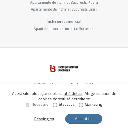
Apartamente de închiriat Bucuresti, Pipera
Apartamente de închiriat Bucuresti, Unirii
Închirieri comercial
Spații de birouri de închiriat Bucuresti
©
2026
Independent Brokers S.R.L.
Acest site folosește cookies,
află detalii
.
Alege ce tipuri de
cookies dorești să permitem:
Site creat în
Necesare
Statistică
Marketing
Accept tot
Resping tot
Sună acum
Solicită vizionare