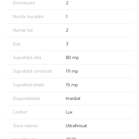
Dormitoare
2
Număr bucătării
1
Număr băi
2
Etaj
3
Suprafață utilă
80 mp
Suprafață construită
111 mp
Suprafață totală
15 mp
Disponibilitate
Imediat
Confort
Lux
Stare interior
Ultrafinisat