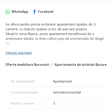
WhatsApp
Facebook
Se ofera pentru prima inchiriere apartament spatios de 3
camere, cu balcon spatios si loc de parcare propriu.
Situat în zona Pipera, acest apartament beneficiază de o
amplasare ideală, la doar câțiva pași de promenada de lângă
lac.
Aflat la etajul 3 dintr-un bloc nou de 5 etaje, acest apartament
Citește mai mult
semidecomandat dispune de 2 băi, una dotată cu cadă și
cealaltă cu duș, 2 dormitoare primitoare și o bucătărie complet
mobilată și utilată, inclusiv cu electrocasnice noi precum
Oferte imobiliare Bucuresti
Apartamente de închiriat Bucuresti
mașina de spălat vase, mașina de spălat haine și frigider.
Balconul spațios este perfect pentru momente de relaxare și
socializare în aer liber, avand orientare catre spatele blocului,
Tip apartament
Apartament
ferit de zgomot. Închirierea acestui apartament vine cu un loc
de parcare inclus în preț, asigurându-ți confortul și liniștea în
privința mașinii tale.
Compartimentare
Semidecomandat
Contactează-ne pentru mai multe detalii și programări de
vizionare.
Număr camere
3