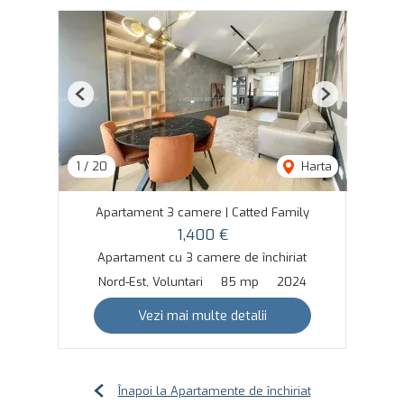
Previous
Next
1
/
20
Harta
Apartament 3 camere | Catted Family
1,400 €
Apartament cu 3 camere de închiriat
Nord-Est, Voluntari
85 mp
2024
Vezi mai multe detalii
Înapoi la Apartamente de închiriat