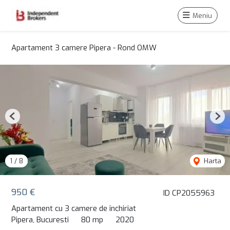
Meniu
Apartament 3 camere Pipera - Rond OMW
Previous
Nex
1
/
8
Harta
950 €
ID CP2055963
Apartament cu 3 camere de închiriat
Pipera, Bucuresti
80 mp
2020