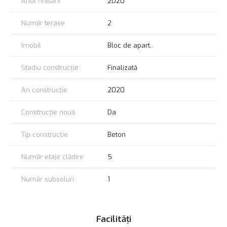
Anul finisării
2020
Număr terase
2
Imobil
Bloc de apart.
Stadiu construcție
Finalizată
An construcție
2020
Construcție nouă
Da
Tip construcție
Beton
Număr etaje clădire
5
Număr subsoluri
1
Facilități