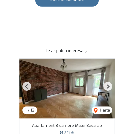
Te-ar putea interesa și:
Previous
Next
1
/
13
Harta
Apartament 3 camere Matei Basarab
820 €