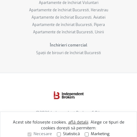
Apartamente de închiriat Voluntari
Apartamente de închiriat Bucuresti, Herastrau
Apartamente de închiriat Bucuresti, Aviatiei
Apartamente de închiriat Bucuresti, Pipera
Apartamente de închiriat Bucuresti, Unirii
Închirieri comercial
Spații de birouri de închiriat Bucuresti
©
2026
Independent Brokers S.R.L.
Acest site folosește cookies,
află detalii
.
Alege ce tipuri de
cookies dorești să permitem:
Site creat în
Necesare
Statistică
Marketing