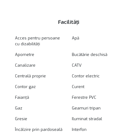
Facilități
Acces pentru persoane
Apă
cu dizabilități
Apometre
Bucătărie deschisă
Canalizare
CATV
Centrală proprie
Contor electric
Contor gaz
Curent
Faianță
Ferestre PVC
Gaz
Geamuri tripan
Gresie
Iluminat stradal
Încălzire prin pardoseală
Interfon