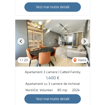
Vezi mai multe detalii
Previous
Next
1
/
20
Harta
Apartament 3 camere | Catted Family
1,400 €
Apartament cu 3 camere de închiriat
Nord-Est, Voluntari
85 mp
2024
Vezi mai multe detalii