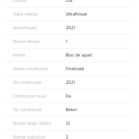
Confort
Lux
Stare interior
Ultrafinisat
Anul finisării
2021
Număr terase
1
Imobil
Bloc de apart.
Stadiu construcție
Finalizată
An construcție
2021
Construcție nouă
Da
Tip construcție
Beton
Număr etaje clădire
12
Număr subsoluri
2