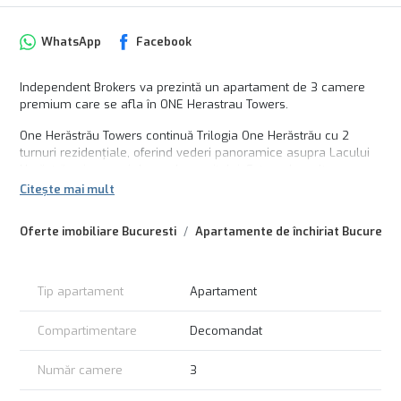
WhatsApp
Facebook
Independent Brokers va prezintă un apartament de 3 camere
premium care se afla în ONE Herastrau Towers.
One Herăstrău Towers continuă Trilogia One Herăstrău cu 2
turnuri rezidențiale, oferind vederi panoramice asupra Lacului
Herăstrău și a zonei de nord a capitalei. Este o dezvoltare cu
utilizare mixtă care include unități rezidențiale, de birouri și
Citește mai mult
comerciale, în care toți rezidenții/chiriașii au acces prioritar la
numeroase beneficii.
Oferte imobiliare Bucuresti
Apartamente de închiriat Bucuresti
Pentru detalii suplimentare, va rugam, sa ne contactați.
Tip apartament
Apartament
Compartimentare
Decomandat
Număr camere
3