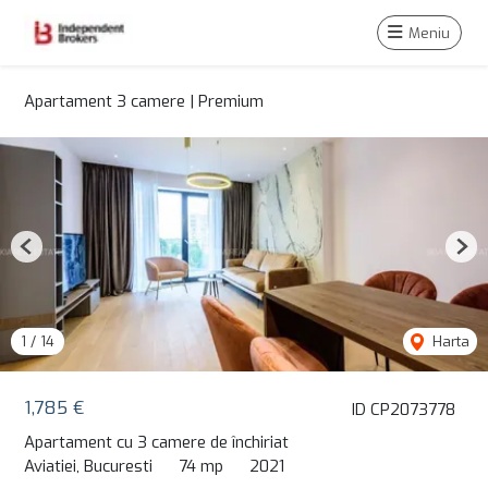
Meniu
Apartament 3 camere | Premium
Previous
Nex
1
/
14
Harta
1,785 €
ID CP2073778
Apartament cu 3 camere de închiriat
Aviatiei, Bucuresti
74 mp
2021