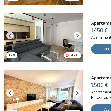
Apartamen
1,450 €
Apartament 
Previous
Next
Vezi
1
/
9
Harta
Apartamen
1,500 €
Apartament 
Previous
Next
Herastrau, 
Vezi