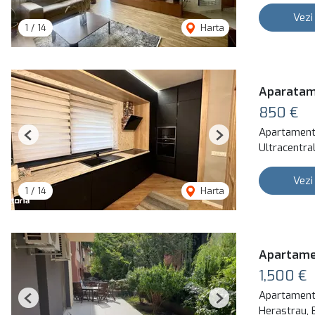
Vezi
1
/
14
Harta
Aparatame
850 €
Apartament 
Previous
Next
Ultracentral
Vezi
1
/
14
Harta
Apartame
1,500 €
Apartament 
Previous
Next
Herastrau, 