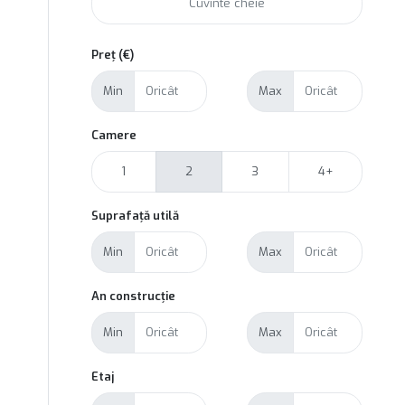
Preț (€)
Min
Max
Camere
1
2
3
4+
Suprafață utilă
Min
Max
An construcție
Min
Max
Etaj