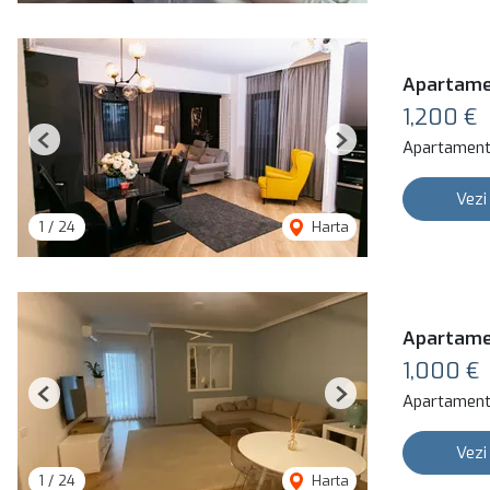
Apartamen
1,200 €
Apartament 
Previous
Next
Vezi
1
/
24
Harta
Apartamen
1,000 €
Apartament 
Previous
Next
Vezi
1
/
24
Harta