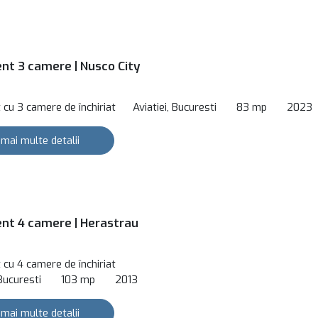
t 3 camere | Nusco City
cu 3 camere de închiriat
Aviatiei, Bucuresti
83 mp
2023
 mai multe detalii
t 4 camere | Herastrau
cu 4 camere de închiriat
Bucuresti
103 mp
2013
 mai multe detalii