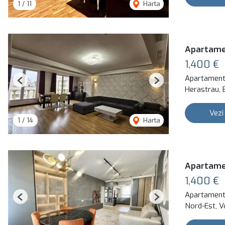
1
/
11
Harta
Apartamen
1,400 €
Apartament 
Previous
Next
Herastrau, 
Vezi
1
/
14
Harta
Apartamen
1,400 €
Apartament 
Previous
Next
Nord-Est, V