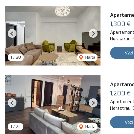
Apartamen
1,300 €
Apartament 
Previous
Next
Herastrau, 
Vezi
1
/
30
Harta
Apartamen
1,200 €
Apartament 
Previous
Next
Herastrau, 
Vezi
1
/
22
Harta