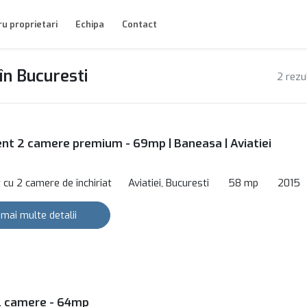
u proprietari
Echipa
Contact
în Bucuresti
2 rezu
t 2 camere premium - 69mp | Baneasa | Aviatiei
cu 2 camere de închiriat
Aviatiei, Bucuresti
58 mp
2015
 mai multe detalii
-2 camere - 64mp