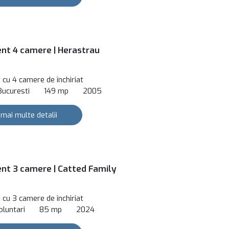
t 4 camere | Herastrau
cu 4 camere de închiriat
Bucuresti
149 mp
2005
 mai multe detalii
t 3 camere | Catted Family
cu 3 camere de închiriat
oluntari
85 mp
2024