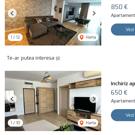
850 €
Apartament 
Previous
Next
Vezi
1
/
12
Harta
Te-ar putea interesa și:
Inchiriz 
650 €
Apartament 
Previous
Next
Vezi
1
/
10
Harta