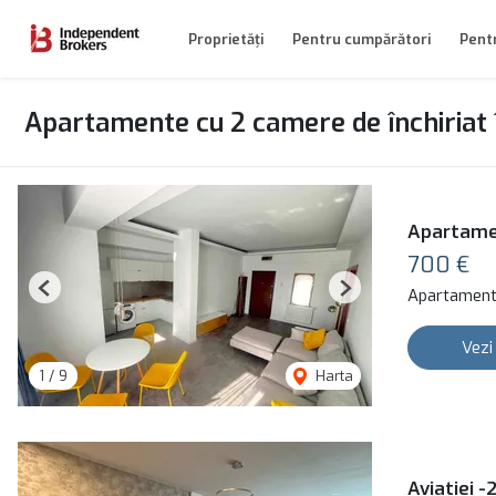
Proprietăți
Pentru cumpărători
Pentr
Apartamente cu 2 camere de închiriat 
Apartamen
700 €
Apartament 
Previous
Next
Vezi
1
/
9
Harta
Aviatiei 