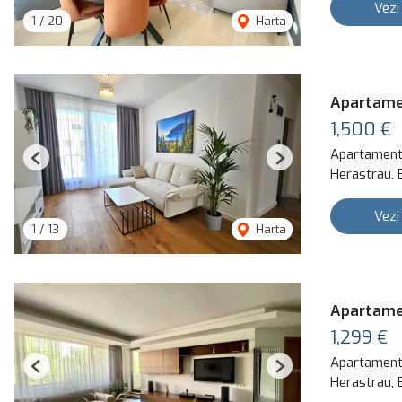
Vezi
1
/
20
Harta
Apartamen
1,500 €
Apartament 
Previous
Next
Herastrau, 
Vezi
1
/
13
Harta
Apartamen
1,299 €
Apartament 
Previous
Next
Herastrau, 