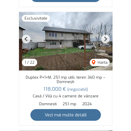
Exclusivitate
Previous
Next
1
/
22
Harta
Duplex P+1+M, 251 mp utili, teren 340 mp –
Domnești
118,000 €
(negociabil)
Casă / Vilă cu 4 camere de vânzare
Domnesti
251 mp
2024
Vezi mai multe detalii