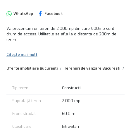
WhatsApp
Facebook
Va prezentam un teren de 2.000mp din care 500mp sunt
drum de access. Utilitatile se afla la o distanta de 200m de
teren.
Citește mai mult
Oferte imobiliare Bucuresti
Terenuri de vânzare Bucuresti
Te
Tip teren
Construcții
Suprafață teren
2,000 mp
Front stradal
60.0 m
Clasificare
Intravilan