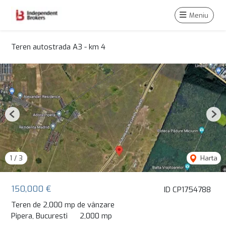
Meniu
Teren autostrada A3 - km 4
Previous
Nex
1
/
3
Harta
150,000 €
ID CP1754788
Teren de 2,000 mp de vânzare
Pipera, Bucuresti
2,000 mp