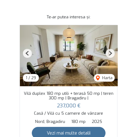
Te-ar putea interesa și:
Previous
Next
1
/
29
Harta
Vilă duplex 180 mp utili + terasă 50 mp | teren
300 mp | Bragadiru |
237,000 €
Casă / Vilă cu 5 camere de vânzare
Nord, Bragadiru
180 mp
2025
Vezi mai multe detalii