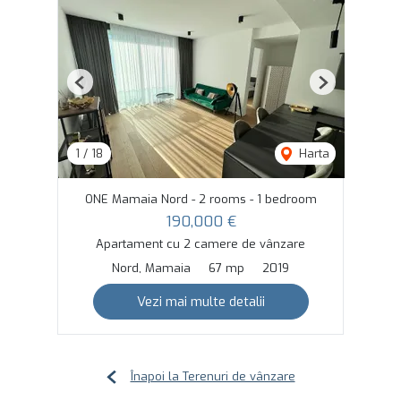
Previous
Next
1
/
18
Harta
ONE Mamaia Nord - 2 rooms - 1 bedroom
190,000 €
Apartament cu 2 camere de vânzare
Nord, Mamaia
67 mp
2019
Vezi mai multe detalii
Înapoi la Terenuri de vânzare